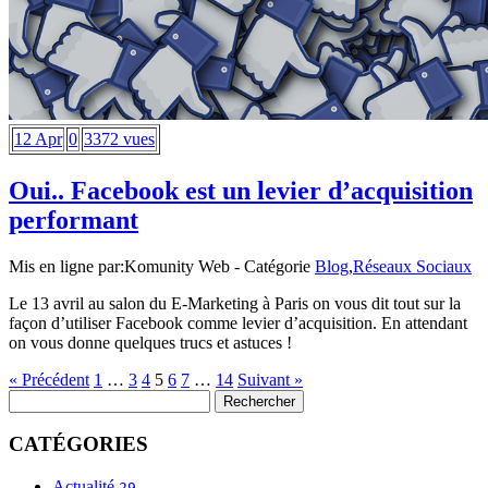
12 Apr
0
3372 vues
Oui.. Facebook est un levier d’acquisition
performant
Mis en ligne par:
Komunity Web
- Catégorie
Blog
,
Réseaux Sociaux
Le 13 avril au salon du E-Marketing à Paris on vous dit tout sur la
façon d’utiliser Facebook comme levier d’acquisition. En attendant
on vous donne quelques trucs et astuces !
« Précédent
1
…
3
4
5
6
7
…
14
Suivant »
CATÉGORIES
Actualité
29