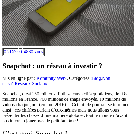
05 Déc
0
4830 vues
Snapchat : un réseau à investir ?
Mis en ligne par :
Komunity Web
, Catégories :
Blog
,
Non
classé
,
Réseaux Sociaux
Snapchat, c’est 150 millions d’utilisateurs actifs quotidiens, dont 8
millions en France, 760 millions de snaps envoyés, 10 millions de
vidéos chaque jour (en juin 2016)… Cet article pourrait se terminer
ainsi ; ces chiffres parlent d’eux-mêmes mais nous allons vous
présenter les choses d’une manière globale : tout le monde n’ayant
pas intérêt à jouer avec le petit fantôme !
C’est quoi, Snapchat ?