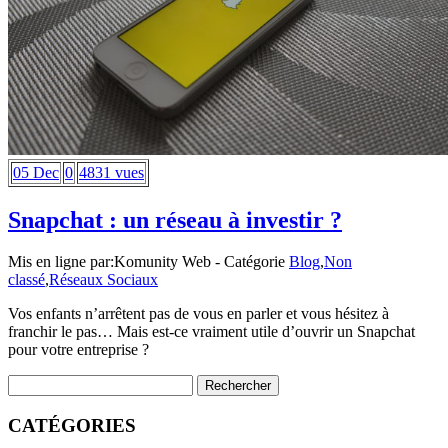
05 Dec
0
4831 vues
Snapchat : un réseau à investir ?
Mis en ligne par:
Komunity Web
- Catégorie
Blog
,
Non
classé
,
Réseaux Sociaux
Vos enfants n’arrêtent pas de vous en parler et vous hésitez à
franchir le pas… Mais est-ce vraiment utile d’ouvrir un Snapchat
pour votre entreprise ?
CATÉGORIES