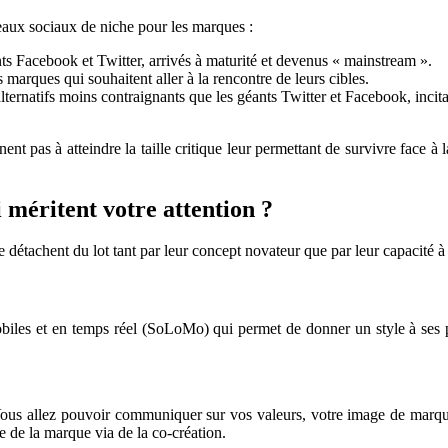
éseaux sociaux de niche pour les marques :
nts Facebook et Twitter, arrivés à maturité et devenus « mainstream ».
marques qui souhaitent aller à la rencontre de leurs cibles.
ternatifs moins contraignants que les géants Twitter et Facebook, incitan
nt pas à atteindre la taille critique leur permettant de survivre face à l
 méritent votre attention ?
se détachent du lot tant par leur concept novateur que par leur capacité
obiles et en temps réel (SoLoMo) qui permet de donner un style à ses p
Vous allez pouvoir communiquer sur vos valeurs, votre image de marque
e de la marque via de la co-création.