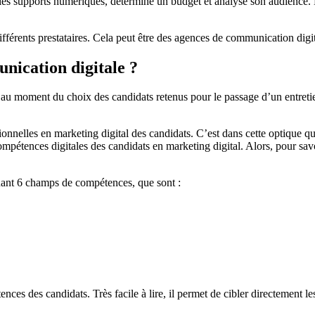
les supports numériques, détermine un budget et analyse son audience. 
différents prestataires. Cela peut être des agences de communication digi
ication digitale ?
au moment du choix des candidats retenus pour le passage d’un entretien.
ionnelles en marketing digital des candidats. C’est dans cette optique que 
compétences digitales des candidats en marketing digital. Alors, pour sa
uant 6 champs de compétences, que sont :
nces des candidats. Très facile à lire, il permet de cibler directement l