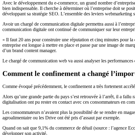
Avec le développement du e-commerce, un grand nombre d’entreprises ont
bien indispensable. Il cherche à déterminer où l’entreprise doit se pos
développant sa stratégie SEO. L’ensemble des leviers webmarketing sont
Avoir un chargé de communication digitale permettra aussi à l’entrepr
communication digitale ont continué de communiquer sur leur entrepris
« Il faut 20 ans pour construire une réputation et cinq minutes pour 
entreprise est longue à mettre en place et passe par une image de mar
d’un brand content manager.
Le chargé de communication web va aussi analyser les performances de s
Comment le confinement a changé l’import
Comme évoqué précédemment, le confinement a très fortement accéléré l
Alors qu’une grande partie du pays s’est retrouvée à l’arrêt, il a fallu 
digitalisation ont pu rester en contact avec ces consommateurs en co
Les consommateurs n’avaient plus la possibilité de se rendre en magasin
agroalimentaire ou les Drive ont été pris d’assaut par exemple.
Quand on sait que 9,1% du commerce de détail (source : l’agence Ecomme
développer son activité.