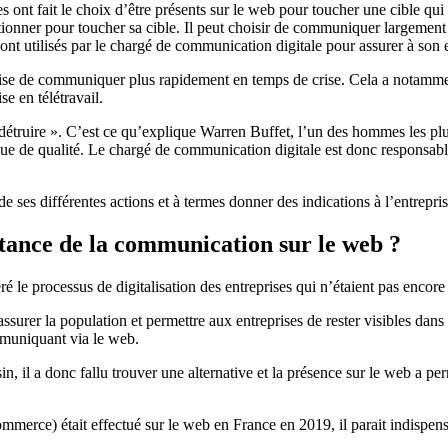
 fait le choix d’être présents sur le web pour toucher une cible qui se
itionner pour toucher sa cible. Il peut choisir de communiquer largement
 utilisés par le chargé de communication digitale pour assurer à son en
ise de communiquer plus rapidement en temps de crise. Cela a notamment
e en télétravail.
la détruire ». C’est ce qu’explique Warren Buffet, l’un des hommes les p
que de qualité. Le chargé de communication digitale est donc responsable
es différentes actions et à termes donner des indications à l’entrepris
ance de la communication sur le web ?
e processus de digitalisation des entreprises qui n’étaient pas encore 
rassurer la population et permettre aux entreprises de rester visibles dan
mmuniquant via le web.
, il a donc fallu trouver une alternative et la présence sur le web a per
rce) était effectué sur le web en France en 2019, il parait indispensab