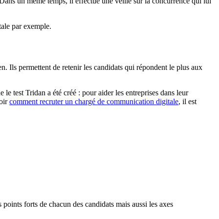
Dans un même temps, il effectue une veille sur la concurrence qui lui
tale par exemple.
 Ils permettent de retenir les candidats qui répondent le plus aux
le test Tridan a été créé : pour aider les entreprises dans leur
voir
comment recruter un chargé de communication digitale
, il est
es points forts de chacun des candidats mais aussi les axes