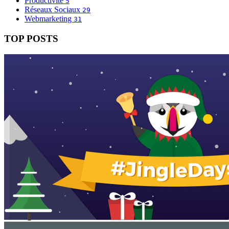
Productivité
5
Réseaux Sociaux
29
Webmarketing
31
TOP POSTS