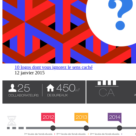
10 logos dont vous ignorez le sens caché
12 janvier 2015