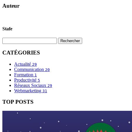
Auteur
Stafe
CATÉGORIES
Actualité
29
Communication
20
Formation
1
Productivité
5
Réseaux Sociaux
29
Webmarketing
31
TOP POSTS