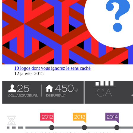
10 logos dont vous ignorez le sens caché
12 janvier 2015