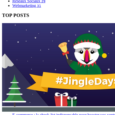
Réseaux Sociaux
29
Webmarketing
31
TOP POSTS
E-commerce : la check-list indispensable pour booster vos vent