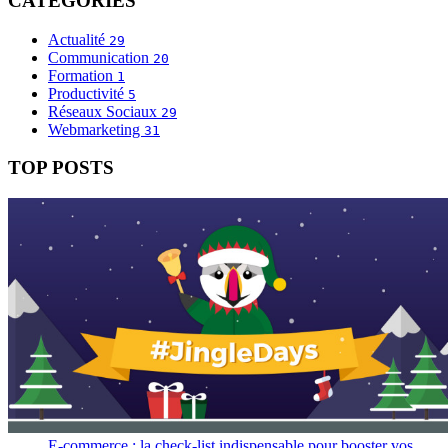
CATÉGORIES
Actualité
29
Communication
20
Formation
1
Productivité
5
Réseaux Sociaux
29
Webmarketing
31
TOP POSTS
E-commerce : la check-list indispensable pour booster vos