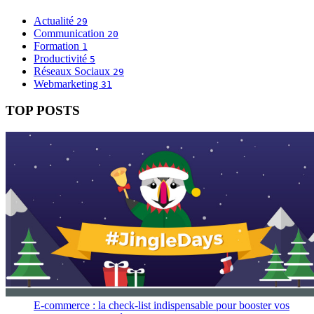
Actualité
29
Communication
20
Formation
1
Productivité
5
Réseaux Sociaux
29
Webmarketing
31
TOP POSTS
E-commerce : la check-list indispensable pour booster vos