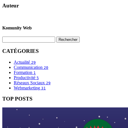
Auteur
Komunity Web
CATÉGORIES
Actualité
29
Communication
20
Formation
1
Productivité
5
Réseaux Sociaux
29
Webmarketing
31
TOP POSTS