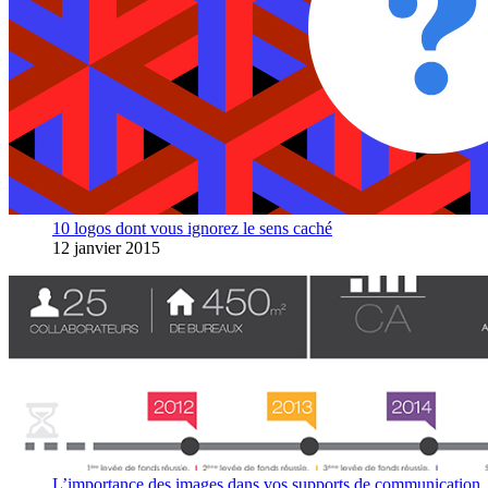
10 logos dont vous ignorez le sens caché
12 janvier 2015
L’importance des images dans vos supports de communication