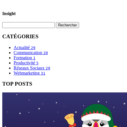
Insight
CATÉGORIES
Actualité
29
Communication
20
Formation
1
Productivité
5
Réseaux Sociaux
29
Webmarketing
31
TOP POSTS