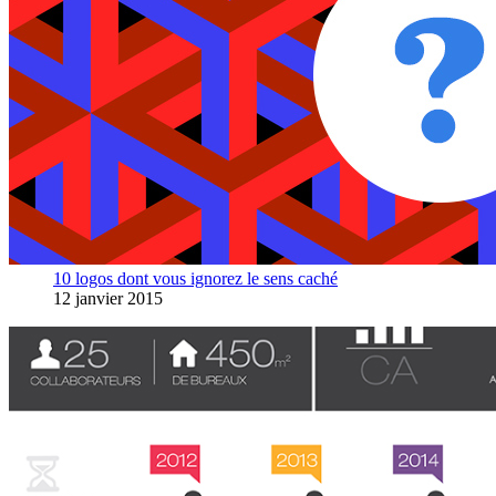
10 logos dont vous ignorez le sens caché
12 janvier 2015