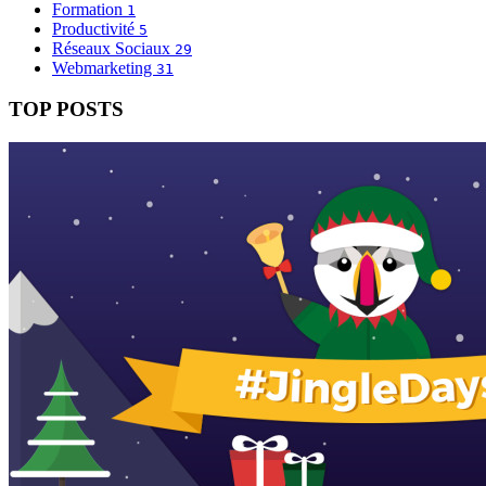
Formation
1
Productivité
5
Réseaux Sociaux
29
Webmarketing
31
TOP POSTS