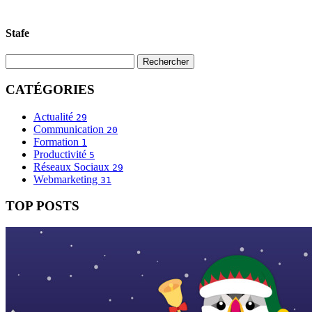
Stafe
CATÉGORIES
Actualité
29
Communication
20
Formation
1
Productivité
5
Réseaux Sociaux
29
Webmarketing
31
TOP POSTS