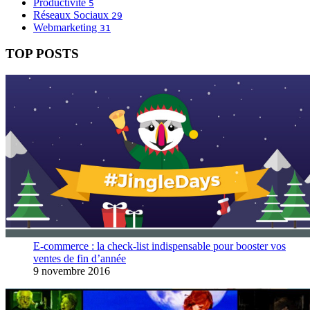
Productivité
5
Réseaux Sociaux
29
Webmarketing
31
TOP POSTS
E-commerce : la check-list indispensable pour booster vos
ventes de fin d’année
9 novembre 2016