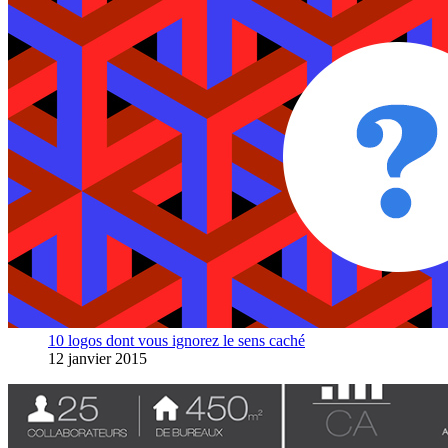
10 logos dont vous ignorez le sens caché
12 janvier 2015