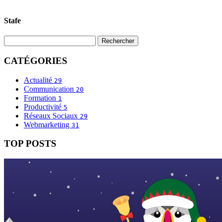
Stafe
CATÉGORIES
Actualité
29
Communication
20
Formation
1
Productivité
5
Réseaux Sociaux
29
Webmarketing
31
TOP POSTS