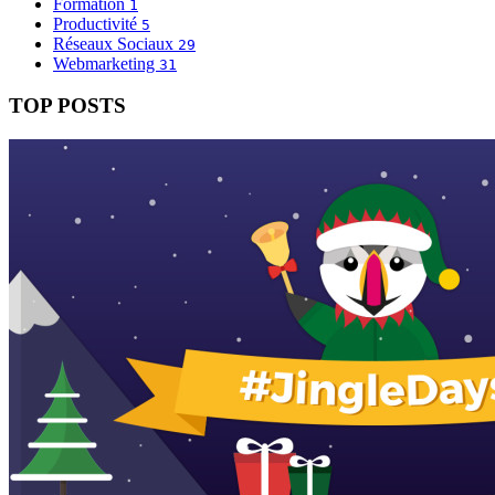
Formation
1
Productivité
5
Réseaux Sociaux
29
Webmarketing
31
TOP POSTS