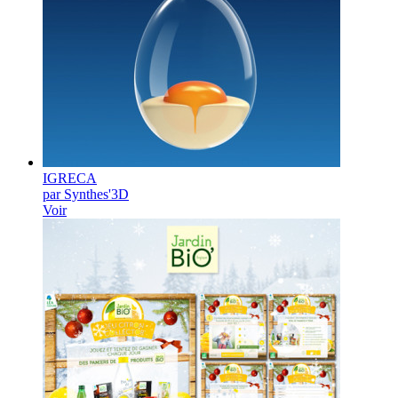
IGRECA
par Synthes'3D
Voir