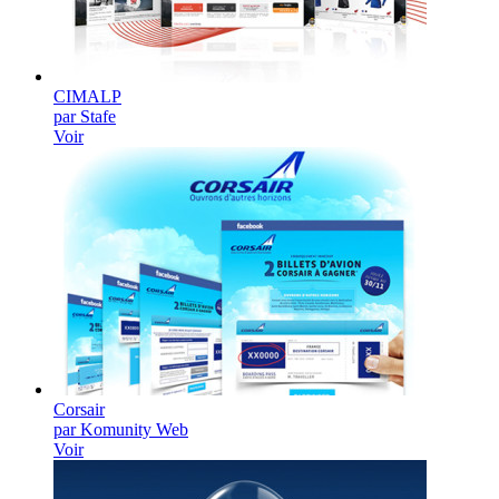
CIMALP
par Stafe
Voir
Corsair
par Komunity Web
Voir