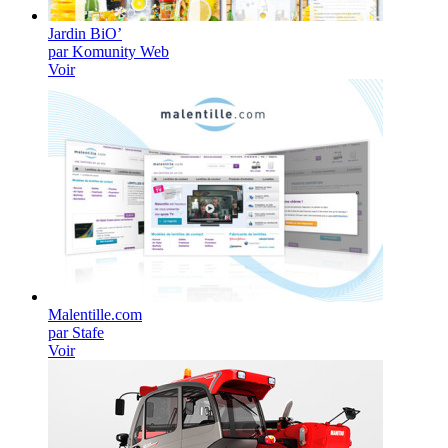
Jardin BiO’
par Komunity Web
Voir
Malentille.com
par Stafe
Voir