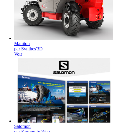
Manitou
par Synthes'3D
Voir
Salomon
par Komunity Web