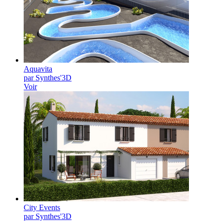
Aquavita
par Synthes'3D
Voir
City Events
par Synthes'3D