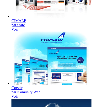
CIMALP
par Stafe
Voir
Corsair
par Komunity Web
Voir