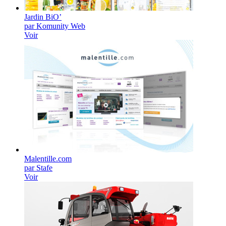
Jardin BiO’
par Komunity Web
Voir
Malentille.com
par Stafe
Voir