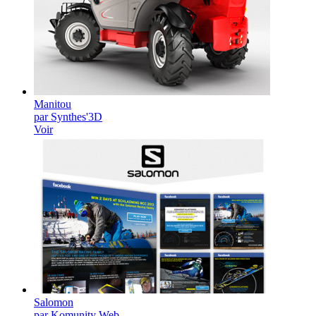
Manitou
par Synthes'3D
Voir
Salomon
par Komunity Web