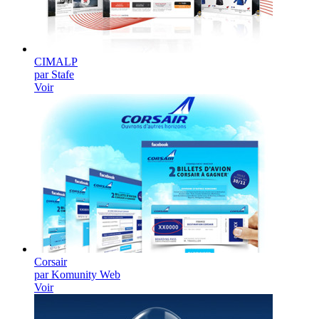
CIMALP
par Stafe
Voir
Corsair
par Komunity Web
Voir