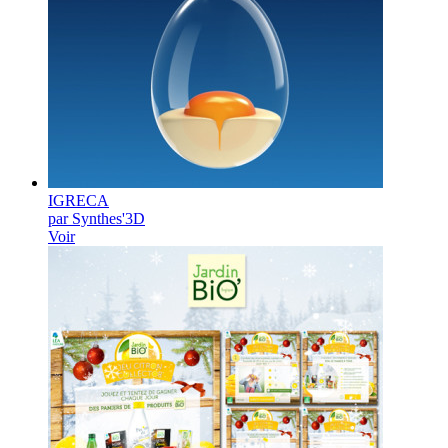
IGRECA
par Synthes'3D
Voir