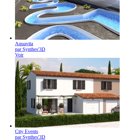
Aquavita
par Synthes'3D
Voir
City Events
par Synthes'3D