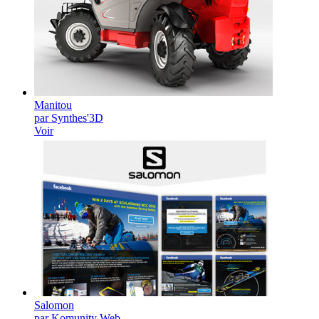
Manitou
par Synthes'3D
Voir
Salomon
par Komunity Web