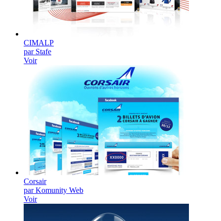
CIMALP
par Stafe
Voir
Corsair
par Komunity Web
Voir