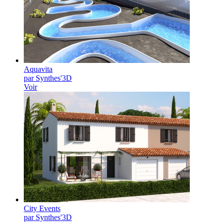
Aquavita
par Synthes'3D
Voir
City Events
par Synthes'3D