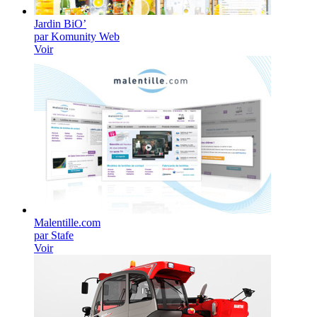
Jardin BiO’
par Komunity Web
Voir
Malentille.com
par Stafe
Voir