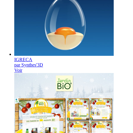
IGRECA
par Synthes'3D
Voir