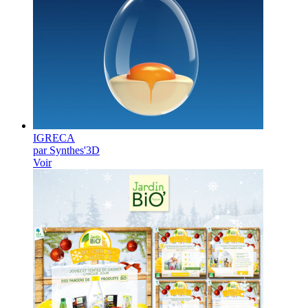
IGRECA
par Synthes'3D
Voir