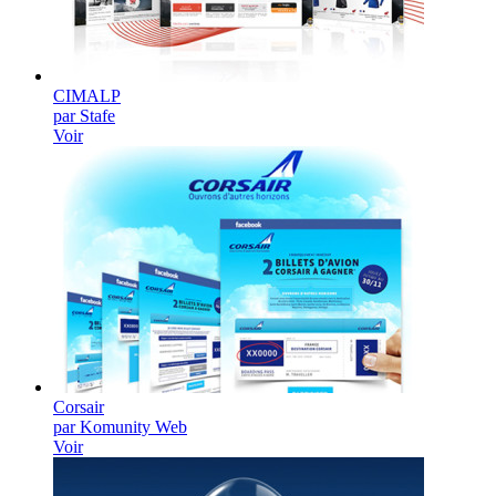
CIMALP
par Stafe
Voir
Corsair
par Komunity Web
Voir