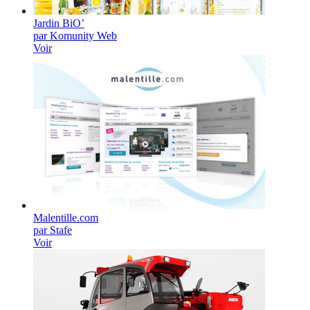
Jardin BiO’
par Komunity Web
Voir
Malentille.com
par Stafe
Voir