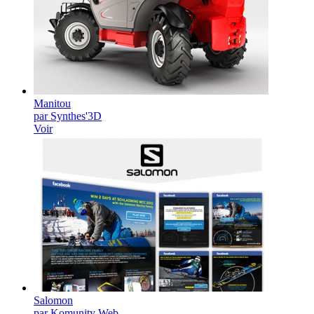
Manitou
par Synthes'3D
Voir
Salomon
par Komunity Web