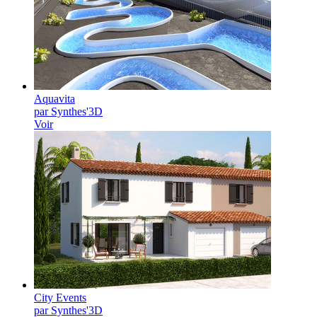
Aquavita
par Synthes'3D
Voir
City Events
par Synthes'3D