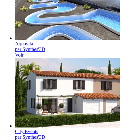
Aquavita
par Synthes'3D
Voir
City Events
par Synthes'3D