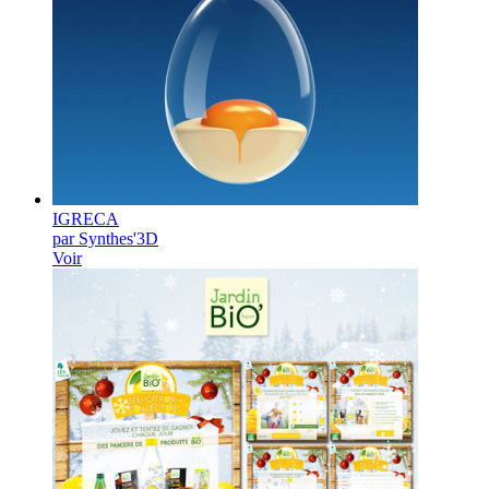
IGRECA
par Synthes'3D
Voir