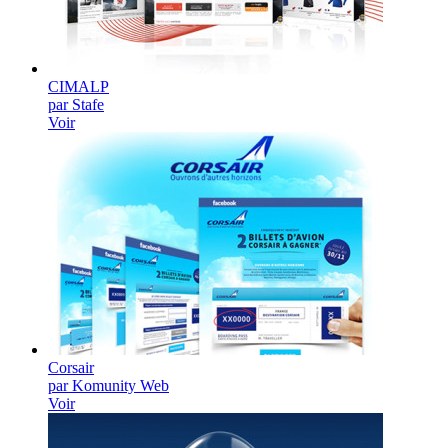
CIMALP
par Stafe
Voir
Corsair
par Komunity Web
Voir