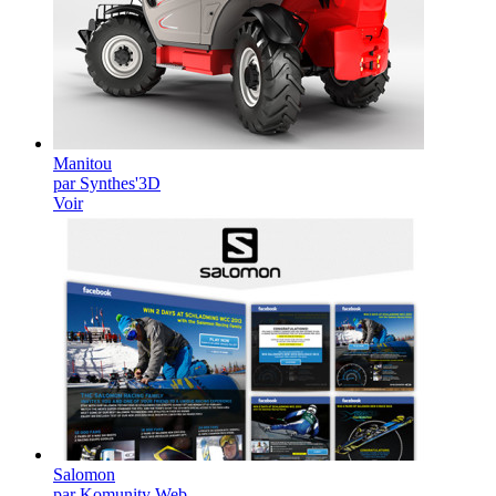
Manitou
par Synthes'3D
Voir
Salomon
par Komunity Web