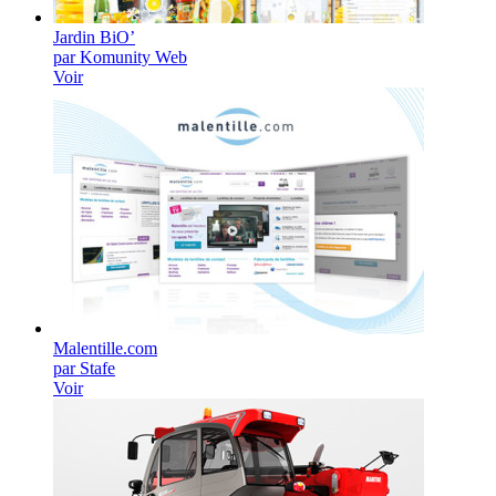
Jardin BiO’
par Komunity Web
Voir
Malentille.com
par Stafe
Voir