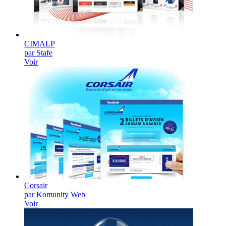
CIMALP
par Stafe
Voir
Corsair
par Komunity Web
Voir