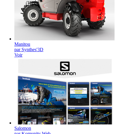
Manitou
par Synthes'3D
Voir
Salomon
par Komunity Web