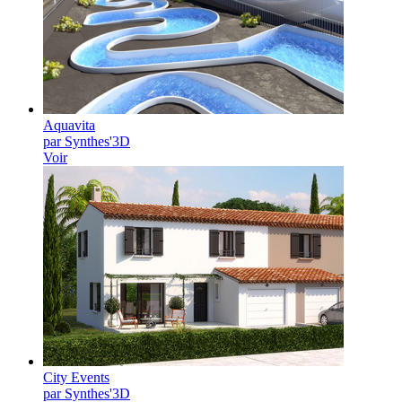
Aquavita
par Synthes'3D
Voir
City Events
par Synthes'3D