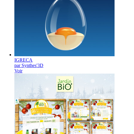
IGRECA
par Synthes'3D
Voir