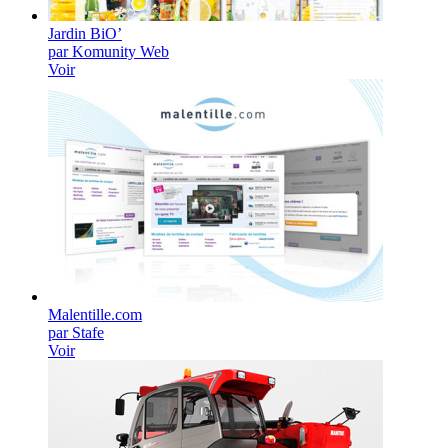
Jardin BiO’
par Komunity Web
Voir
Malentille.com
par Stafe
Voir