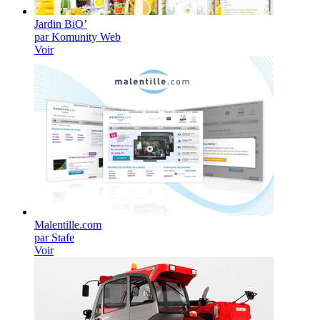
Jardin BiO’
par Komunity Web
Voir
Malentille.com
par Stafe
Voir