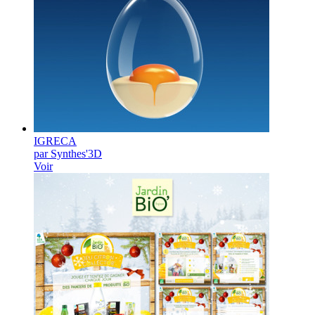
IGRECA
par Synthes'3D
Voir