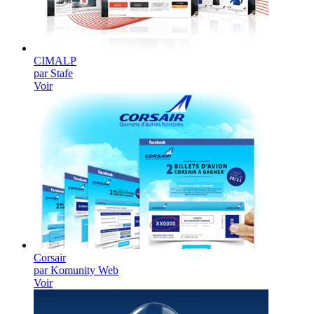
CIMALP
par Stafe
Voir
Corsair
par Komunity Web
Voir