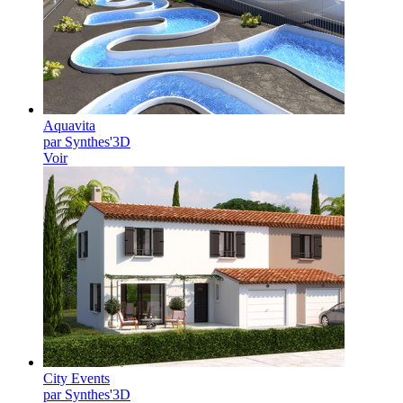
Aquavita
par Synthes'3D
Voir
City Events
par Synthes'3D