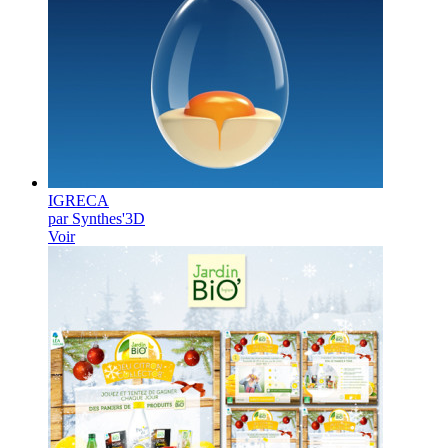
IGRECA
par Synthes'3D
Voir