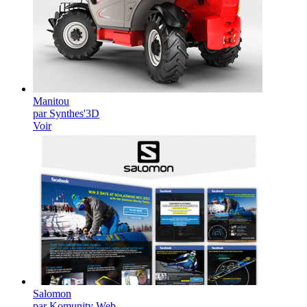
Manitou
par Synthes'3D
Voir
Salomon
par Komunity Web