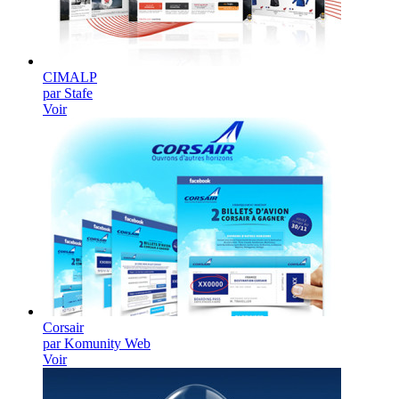
CIMALP
par Stafe
Voir
Corsair
par Komunity Web
Voir