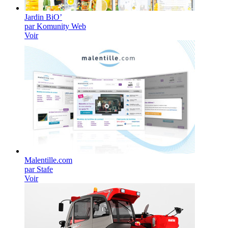
Jardin BiO’
par Komunity Web
Voir
Malentille.com
par Stafe
Voir