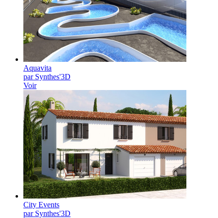
Aquavita
par Synthes'3D
Voir
City Events
par Synthes'3D